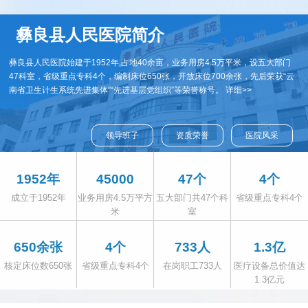
彝良县医共体总医院关于两河分院公开招聘编外人员的公告
彝良县人民医院简介
彝良县医共体总医院关于2025年校园招聘编外专业技术人员的公
彝良县人民医院始建于1952年,占地40余亩，业务用房4.5万平米，设五大部门
告
47科室，省级重点专科4个，编制床位650张，开放床位700余张，先后荣获“云
南省卫生计生系统先进集体”“先进基层党组织”等荣誉称号。
详细>>
领导班子
资质荣誉
医院风采
1952年
45000
47个
4个
成立于1952年
业务用房4.5万平方
五大部门共47个科
省级重点专科4个
米
室
650余张
4个
733人
1.3亿
核定床位数650张
省级重点专科4个
在岗职工733人
医疗设备总价值达
1.3亿元