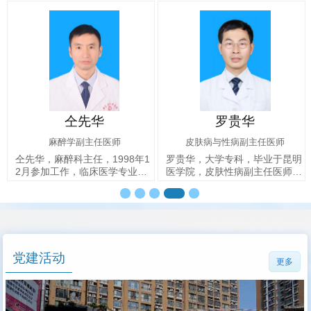
昭通市
医”。擅长于中西医结合治疗中
加工作，曾在内科、儿科
风偏…
科、…
罗贵华
耿远玉
皮肤病与性病副主任医师
小儿内科副主任医
8年1
罗贵华，大学专科，毕业于昆明
耿远玉，副主任医师，儿
业，
医学院，皮肤性病副主任医师，
任，毕业于昆明医学院，
院麻醉
美容主诊医师，皮肤科主任。现
事儿科临床诊治工作。曾
师，云
为云南省整形美容协会激光美容
医科大学附属第一医院及
分会副会…
学附属儿…
党建活动
更多