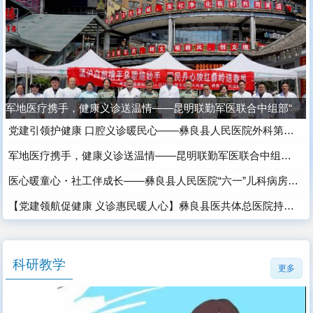
军地医疗携手，健康义诊送温情——昆明联勤军医联合中组部“组团式”医疗专家红色革命老区彝良义诊
党建引领护健康 口腔义诊暖民心——彝良县人民医院外科第二党支部开展“9.20爱牙日”义诊活动
军地医疗携手，健康义诊送温情——昆明联勤军医联合中组部“组团式”医疗专家红色革命老区彝良义诊
医心暖童心・社工伴成长​​——彝良县人民医院“六一”儿科病房里的温暖守护
【党建领航促健康 义诊惠民暖人心】彝良县医共体总医院持续开展“优质服务基层行”活动
科研教学
更多