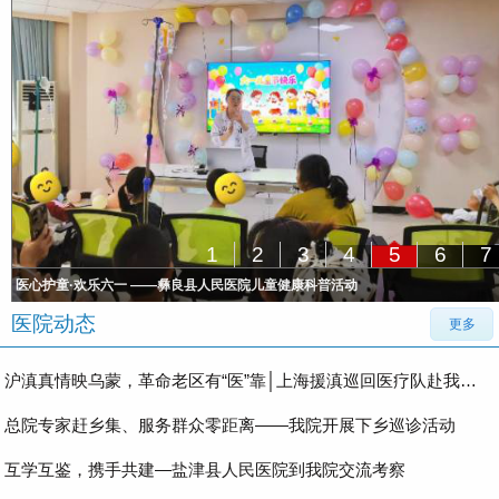
1
2
3
4
5
6
7
医心护童·欢乐六一 ——彝良县人民医院儿童健康科普活动
医院动态
更多
沪滇真情映乌蒙，革命老区有“医”靠│上海援滇巡回医疗队赴我院开展巡回医疗服务
总院专家赶乡集、服务群众零距离——我院开展下乡巡诊活动
互学互鉴，携手共建—盐津县人民医院到我院交流考察